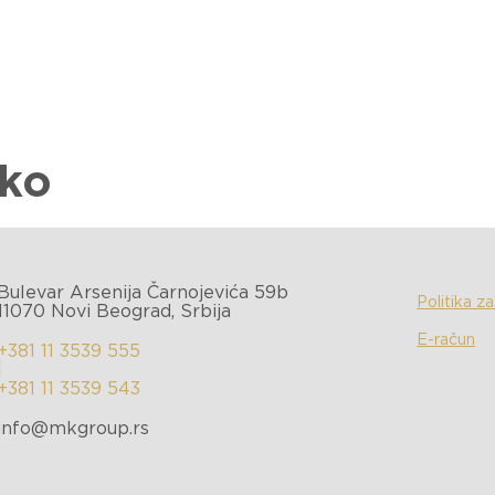
O PODJETJU
PORTFELJ
ESG
NOVICE
STIK
ko
Bulevar Arsenija Čarnojevića 59b
Politika z
11070 Novi Beograd, Srbija
E-račun
+381 11 3539 555
|
+381 11 3539 543
info@mkgroup.rs