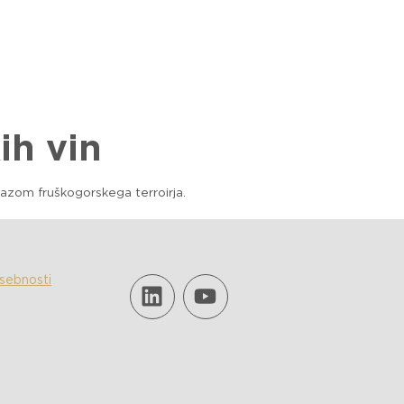
SL
ih vin
zrazom fruškogorskega terroirja.
asebnosti