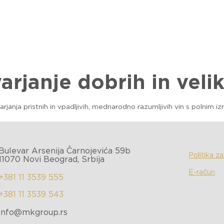
O PODJETJU
PORTFELJ
ESG
NOVICE
STIK
arjanje dobrih in velik
arjanja pristnih in vpadljivih, mednarodno razumljivih vin s polnim i
Bulevar Arsenija Čarnojevića 59b
Politika z
11070 Novi Beograd, Srbija
E-račun
+381 11 3539 555
|
+381 11 3539 543
info@mkgroup.rs