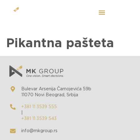
SL
Pikantna pašteta
Bulevar Arsenija Čarnojevića 59b
11070 Novi Beograd, Srbija
+381 11 3539 555
|
+381 11 3539 543
info@mkgroup.rs