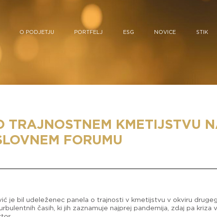
O PODJETJU
PORTFELJ
ESG
NOVICE
STIK
O TRAJNOSTNEM KMETIJSTVU N
SLOVNEM FORUMU
ić je bil udeleženec panela o trajnosti v kmetijstvu v okviru dru
urbulentnih časih, ki jih zaznamuje najprej pandemija, zdaj pa kriza v 
tor.