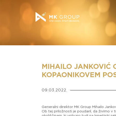
MIHAILO JANKOVIĆ 
KOPAONIKOVEM PO
09.03.2022.
Generalni direktor MK Group Mihailo Jankov
Ob tej priložnosti je poudaril, da živimo v t
okoliščinam, ki vplivajo tudi na kmetijski sek