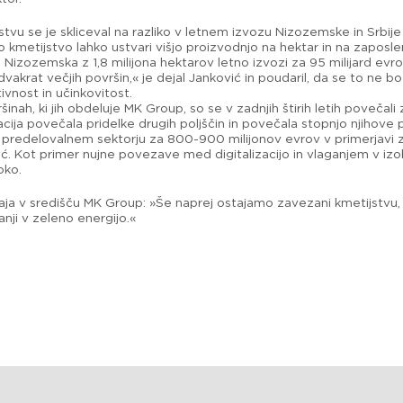
stvu se je skliceval na razliko v letnem izvozu Nizozemske in Srbij
 kmetijstvo lahko ustvari višjo proizvodnjo na hektar in na zaposle
. Nizozemska z 1,8 milijona hektarov letno izvozi za 95 milijard evro
vakrat večjih površin,« je dejal Janković in poudaril, da se to ne 
tivnost in učinkovitost.
inah, ki jih obdeluje MK Group, so se v zadnjih štirih letih povečal
zacija povečala pridelke drugih poljščin in povečala stopnjo njihov
 predelovalnem sektorju za 800-900 milijonov evrov v primerjavi z
ović. Kot primer nujne povezave med digitalizacijo in vlaganjem v i
oko.
ja v središču MK Group: »Še naprej ostajamo zavezani kmetijstvu, z 
nji v zeleno energijo.«