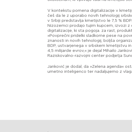
V kontekstu pomena digitalizacije v kmetij
češ da le z uporabo novih tehnologij srbsko
v Srbiji predstavlja kmetijstvo le 7,5 % BDP
Nizozemci prodajo tujim kupcem, izvozi z d
digitalizacije, ki sta pogoja. za rast, produk
»Povprečni pridelki sladkorne pese na površ
znanosti in novih tehnologij, boljša organi
BDP, ustvarjenega v srbskem kmetijstvu in
4,5 milijarde evrov,« je dejal Mihailo Jank
Raziskovalno-razvojni center podjetja Sun
Janković je dodal, da »Zelena agenda« osta
umetno inteligenco ter nadaljujemo z vlaga