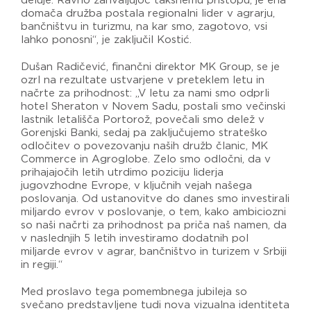
deluje. Ravno zahvaljujoč takšnemu pristopu, je ena
domača družba postala regionalni lider v agrarju,
bančništvu in turizmu, na kar smo, zagotovo, vsi
lahko ponosni“, je zaključil Kostić.
Dušan Radičević, finančni direktor MK Group, se je
ozrl na rezultate ustvarjene v preteklem letu in
načrte za prihodnost: „V letu za nami smo odprli
hotel Sheraton v Novem Sadu, postali smo večinski
lastnik letališča Portorož, povečali smo delež v
Gorenjski Banki, sedaj pa zaključujemo strateško
odločitev o povezovanju naših družb članic, MK
Commerce in Agroglobe. Zelo smo odločni, da v
prihajajočih letih utrdimo poziciju liderja
jugovzhodne Evrope, v ključnih vejah našega
poslovanja. Od ustanovitve do danes smo investirali
miljardo evrov v poslovanje, o tem, kako ambiciozni
so naši načrti za prihodnost pa priča naš namen, da
v naslednjih 5 letih investiramo dodatnih pol
miljarde evrov v agrar, bančništvo in turizem v Srbiji
in regiji.“
Med proslavo tega pomembnega jubileja so
svečano predstavljene tudi nova vizualna identiteta