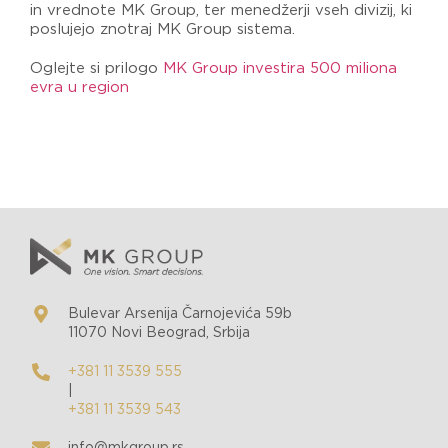
in vrednote MK Group, ter menedžerji vseh divizij, ki
poslujejo znotraj MK Group sistema.
Oglejte si prilogo
MK Group investira 500 miliona
evra u region
Bulevar Arsenija Čarnojevića 59b
11070 Novi Beograd, Srbija
+381 11 3539 555
|
+381 11 3539 543
info@mkgroup.rs