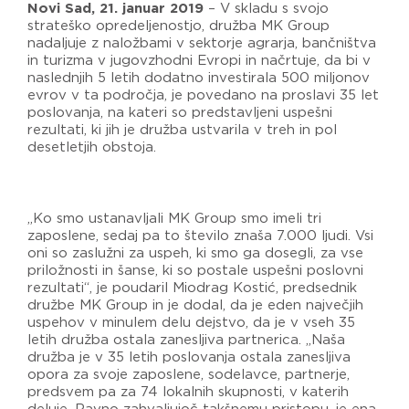
Novi Sad, 21. januar 2019
– V skladu s svojo
strateško opredeljenostjo, družba MK Group
nadaljuje z naložbami v sektorje agrarja, bančništva
in turizma v jugovzhodni Evropi in načrtuje, da bi v
naslednjih 5 letih dodatno investirala 500 miljonov
evrov v ta področja, je povedano na proslavi 35 let
poslovanja, na kateri so predstavljeni uspešni
rezultati, ki jih je družba ustvarila v treh in pol
desetletjih obstoja.
„Ko smo ustanavljali MK Group smo imeli tri
zaposlene, sedaj pa to število znaša 7.000 ljudi. Vsi
oni so zaslužni za uspeh, ki smo ga dosegli, za vse
priložnosti in šanse, ki so postale uspešni poslovni
rezultati“, je poudaril Miodrag Kostić, predsednik
družbe MK Group in je dodal, da je eden največjih
uspehov v minulem delu dejstvo, da je v vseh 35
letih družba ostala zanesljiva partnerica. „Naša
družba je v 35 letih poslovanja ostala zanesljiva
opora za svoje zaposlene, sodelavce, partnerje,
predsvem pa za 74 lokalnih skupnosti, v katerih