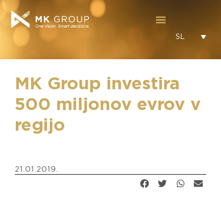
SL
MK Group investira
500 miljonov evrov v
regijo
21.01.2019.