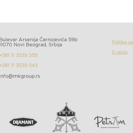
Bulevar Arsenija Čarnojevića 59b
Politika z
11070 Novi Beograd, Srbija
E-račun
+381 11 3539 555
|
+381 11 3539 543
info@mkgroup.rs