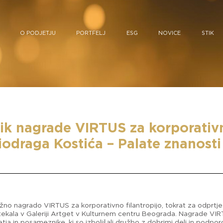
O PODJETJU
PORTFELJ
ESG
NOVICE
STIK
k nagrade VIRTUS za korporativno
odraga Kostića – Palate znanosti
ižno nagrado VIRTUS za korporativno filantropijo, tokrat za odprtj
tekala v Galeriji Artget v Kulturnem centru Beograda. Nagrade VIRT
tja in posameznike, ki so izboljšali družbo z dobrimi deli in podpo