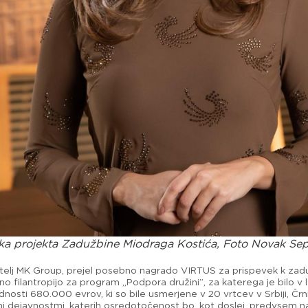
rka projekta Zadužbine Miodraga Kostića, Foto Novak Sep
ovitelj MK Group, prejel posebno nagrado VIRTUS za prispevek k za
 filantropijo za program „Podpora družini”, za katerega je bilo v 
sti 680.000 evrov, ki so bile usmerjene v 20 vrtcev v Srbiji, Črni 
i dejavnostmi, katerih osredotočenost bo, kot doslej, predvsem na 