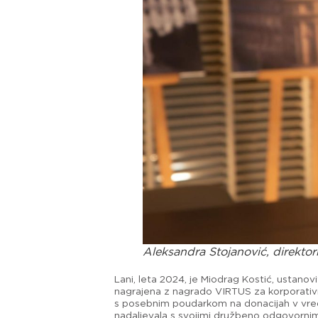
Aleksandra Stojanović, direkto
Lani, leta 2024, je Miodrag Kostić, ustan
nagrajena z nagrado VIRTUS za korporativno
s posebnim poudarkom na donacijah v vredno
nadaljevala s svojimi družbeno odgovornim