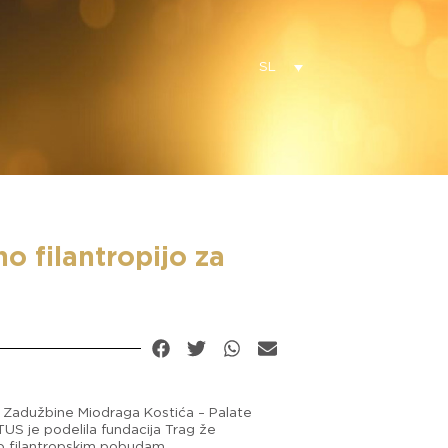
SL
 filantropijo za
e Zadužbine Miodraga Kostića – Palate
US je podelila fundacija Trag že
ro filantropskim pobudam.