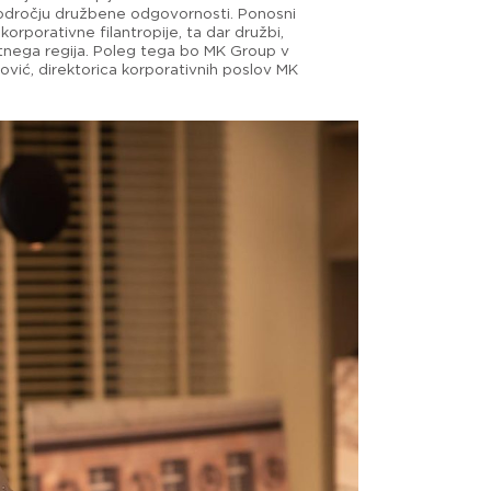
področju družbene odgovornosti. Ponosni
orporativne filantropije, ta dar družbi,
lotnega regija. Poleg tega bo MK Group v
nović, direktorica korporativnih poslov MK