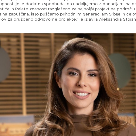
upnosti je le dodatna spodbuda, da nadaljujemo z donacijami na 
ća in Palate znanosti razglašeno za najboljši projekt na področju k
rajna zapuščina, ki jo puščamo prihodnjim generacijam Srbije in ce
evrov za družbeno odgovorne projekte,” je izjavila Aleksandra Stoja