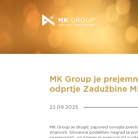
MK Group je prejemni
odprtje Zadužbine Mi
22.09.2025.
MK Group je drugič zapored osvojila prest
znanosti. Slovesna podelitev nagrad je po
osemnajstič, pri čemer je prepoznala podje