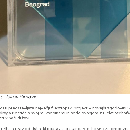
o Jakov Simović
ti predstavljata največji filantropski projekt v novejši zgodovini S
draga Kostića s svojimi vsebinami in sodelovanjem z Elektrotehniš
i v naši državi.
haja prav od tistih, ki postavljajo standarde, ko gre za prepoznava