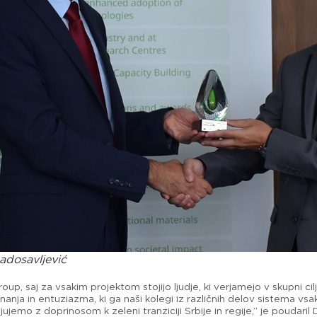
Radosavljević
, saj za vsakim projektom stojijo ljudje, ki verjamejo v skupni cilj
anja in entuziazma, ki ga naši kolegi iz različnih delov sistema vs
ujemo z doprinosom k zeleni tranziciji Srbije in regije,” je poudaril