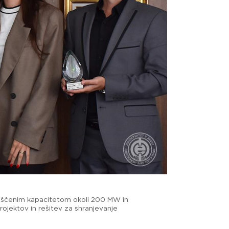
nameščenim kapacitetom okoli 200 MW in
ojektov in rešitev za shranjevanje