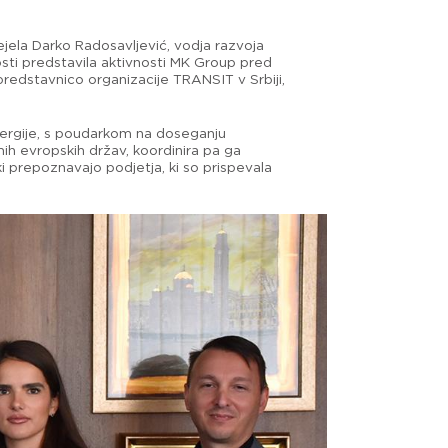
ejela Darko Radosavljević, vodja razvoja
žnosti predstavila aktivnosti MK Group pred
 predstavnico organizacije TRANSIT v Srbiji,
energije, s poudarkom na doseganju
smih evropskih držav, koordinira pa ga
ki prepoznavajo podjetja, ki so prispevala