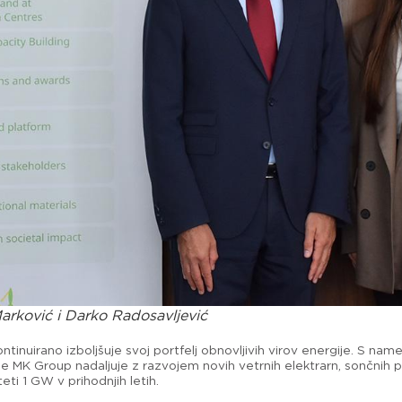
 Marković i Darko Radosavljević
ntinuirano izboljšuje svoj portfelj obnovljivih virov energije. S 
 MK Group nadaljuje z razvojem novih vetrnih elektrarn, sončnih pr
ti 1 GW v prihodnjih letih.