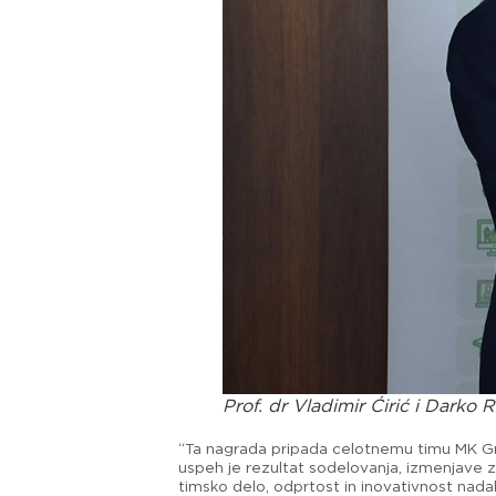
Prof. dr Vladimir Ćirić i Darko 
“Ta nagrada pripada celotnemu timu MK Group
uspeh je rezultat sodelovanja, izmenjave zn
timsko delo, odprtost in inovativnost nadalj