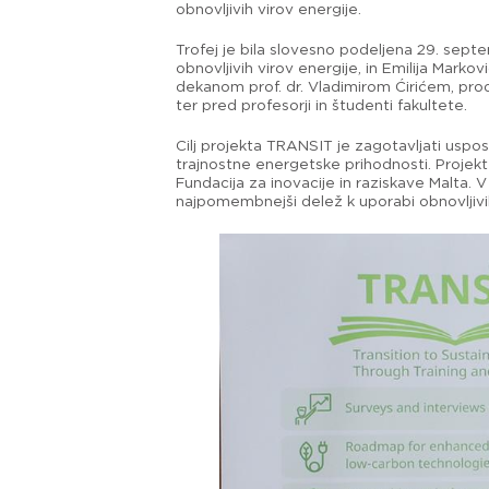
obnovljivih virov energije.
Trofej je bila slovesno podeljena 29. sept
obnovljivih virov energije, in Emilija Marko
dekanom prof. dr. Vladimirom Ćirićem, prode
ter pred profesorji in študenti fakultete.
Cilj projekta TRANSIT je zagotavljati uspo
trajnostne energetske prihodnosti. Projekt z
Fundacija za inovacije in raziskave Malta. 
najpomembnejši delež k uporabi obnovljivih 