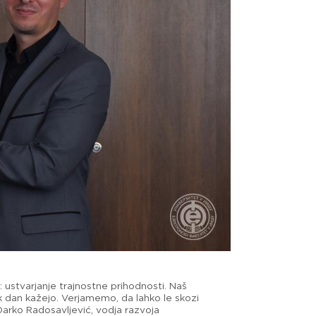
: ustvarjanje trajnostne prihodnosti. Naš
ak dan kažejo. Verjamemo, da lahko le skozi
 Darko Radosavljević, vodja razvoja