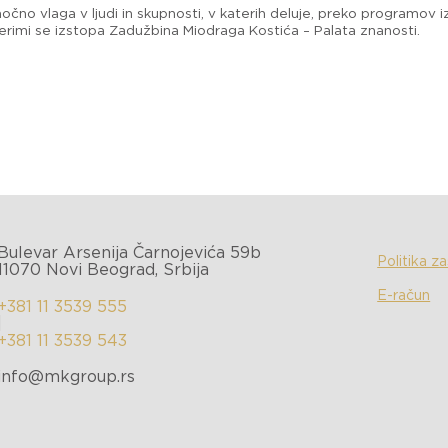
očno vlaga v ljudi in skupnosti, v katerih deluje, preko programov
rimi se izstopa Zadužbina Miodraga Kostića – Palata znanosti.
Bulevar Arsenija Čarnojevića 59b
Politika z
11070 Novi Beograd, Srbija
E-račun
+381 11 3539 555
|
+381 11 3539 543
info@mkgroup.rs