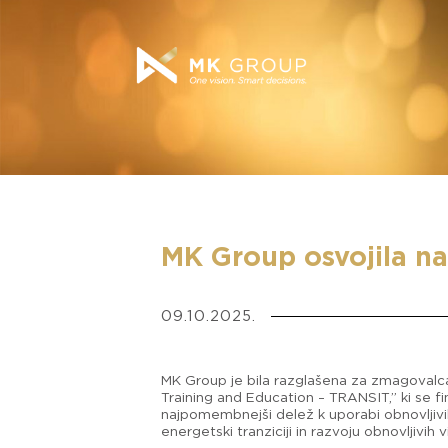
MK Group osvojila n
09.10.2025.
MK Group je bila razglašena za zmagoval
Training and Education – TRANSIT,” ki se f
najpomembnejši delež k uporabi obnovljivih 
energetski tranziciji in razvoju obnovljivih vi