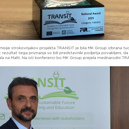
misije strokovnjakov projekta TRANSIT je bila MK Group izbrana tud
rezultat tega priznanja so bili predstavniki podjetja povabljeni, da
ala na Malti. Na isti konferenci bo MK Group prejela mednarodni TR