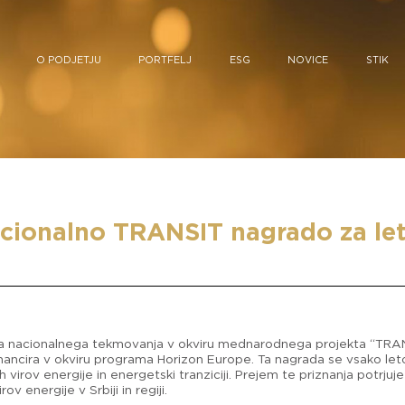
O PODJETJU
PORTFELJ
ESG
NOVICE
STIK
acionalno TRANSIT nagrado za le
ca nacionalnega tekmovanja v okviru mednarodnega projekta “TRAN
inancira v okviru programa Horizon Europe. Ta nagrada se vsako leto
virov energije in energetski tranziciji. Prejem te priznanja potrju
rov energije v Srbiji in regiji.