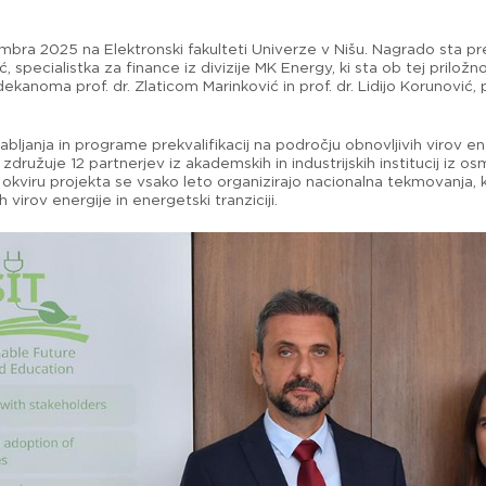
embra 2025 na Elektronski fakulteti Univerze v Nišu. Nagrado sta pr
vić, specialistka za finance iz divizije MK Energy, ki sta ob tej prilo
kanoma prof. dr. Zlaticom Marinković in prof. dr. Lidijo Korunović,
sabljanja in programe prekvalifikacij na področju obnovljivih virov 
družuje 12 partnerjev iz akademskih in industrijskih institucij iz o
V okviru projekta se vsako leto organizirajo nacionalna tekmovanja, 
virov energije in energetski tranziciji.