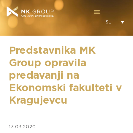
SL
Predstavnika MK
Group opravila
predavanji na
Ekonomski fakulteti v
Kragujevcu
13.03.2020.