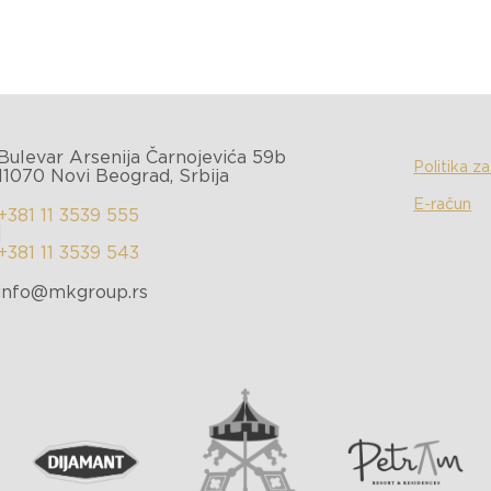
Bulevar Arsenija Čarnojevića 59b
Politika z
11070 Novi Beograd, Srbija
E-račun
+381 11 3539 555
|
+381 11 3539 543
info@mkgroup.rs