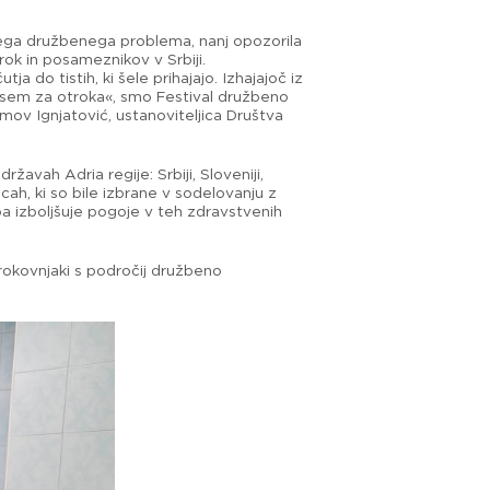
ega družbenega problema, nanj opozorila
rok in posameznikov v Srbiji.
a do tistih, ki šele prihajajo. Izhajajoč iz
dvsem za otroka«, smo Festival družbeno
amov Ignjatović, ustanoviteljica Društva
avah Adria regije: Srbiji, Sloveniji,
ah, ki so bile izbrane v sodelovanju z
pa izboljšuje pogoje v teh zdravstvenih
trokovnjaki s področij družbeno