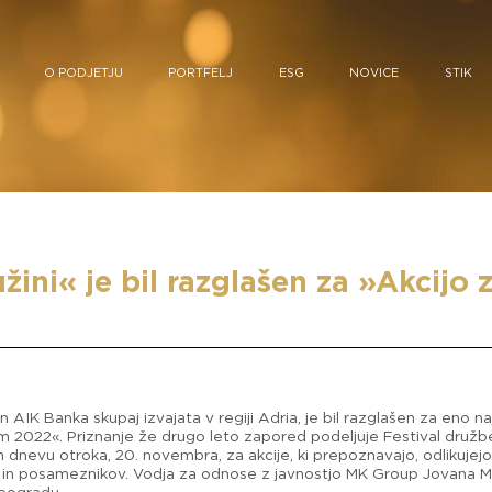
O PODJETJU
PORTFELJ
ESG
NOVICE
STIK
žini« je bil razglašen za »Akci
n AIK Banka skupaj izvajata v regiji Adria, je bil razglašen za eno
ljem 2022«. Priznanje že drugo leto zapored podeljuje Festival dr
vu otroka, 20. novembra, za akcije, ki prepoznavajo, odlikujej
 in posameznikov. Vodja za odnose z javnostjo MK Group Jovana Mil