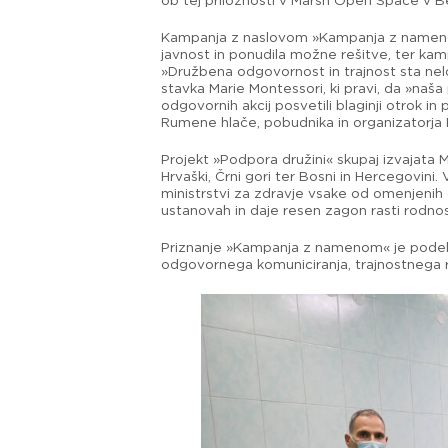
ob tej priložnosti v Marsh Open Space v 
Kampanja z naslovom »Kampanja z namenom
javnost in ponudila možne rešitve, ter kamp
»Družbena odgovornost in trajnost sta neločl
stavka Marie Montessori, ki pravi, da »na
odgovornih akcij posvetili blaginji otrok i
Rumene hlače, pobudnika in organizatorja F
Projekt »Podpora družini« skupaj izvajata 
Hrvaški, Črni gori ter Bosni in Hercegovin
ministrstvi za zdravje vsake od omenjenih 
ustanovah in daje resen zagon rasti rodnos
Priznanje »Kampanja z namenom« je podelila 
odgovornega komuniciranja, trajnostnega raz