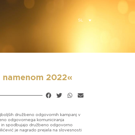
SL
jo z namenom 2022«
 najboljših družbeno odgovornih kampanj v
užbeno odgovornega komuniciranja
o in spodbujajo družbeno odgovorno
ićević je nagrado prejela na slovesnosti