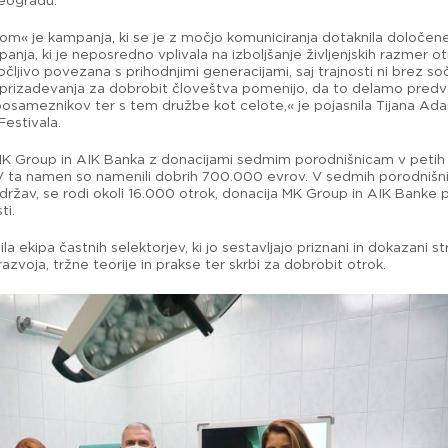
Beogradu.
« je kampanja, ki se je z močjo komuniciranja dotaknila določen
anja, ki je neposredno vplivala na izboljšanje življenjskih razmer ot
jivo povezana s prihodnjimi generacijami, saj trajnosti ni brez sočutj
ša prizadevanja za dobrobit človeštva pomenijo, da to delamo pre
n posameznikov ter s tem družbe kot celote,« je pojasnila Tijana Ad
estivala.
MK Group in AIK Banka z donacijami sedmim porodnišnicam v petih drž
i. V ta namen so namenili dobrih 700.000 evrov. V sedmih porodnišnic
držav, se rodi okoli 16.000 otrok, donacija MK Group in AIK Banke 
ti.
ekipa častnih selektorjev, ki jo sestavljajo priznani in dokazani s
voja, tržne teorije in prakse ter skrbi za dobrobit otrok.