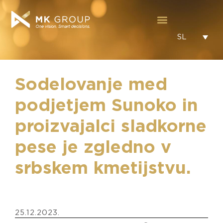
SL
Sodelovanje med
podjetjem Sunoko in
proizvajalci sladkorne
pese je zgledno v
srbskem kmetijstvu.
25.12.2023.