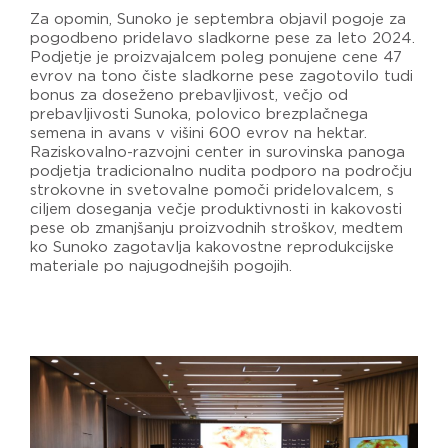
Za opomin, Sunoko je septembra objavil pogoje za
pogodbeno pridelavo sladkorne pese za leto 2024.
Podjetje je proizvajalcem poleg ponujene cene 47
evrov na tono čiste sladkorne pese zagotovilo tudi
bonus za doseženo prebavljivost, večjo od
prebavljivosti Sunoka, polovico brezplačnega
semena in avans v višini 600 evrov na hektar.
Raziskovalno-razvojni center in surovinska panoga
podjetja tradicionalno nudita podporo na področju
strokovne in svetovalne pomoči pridelovalcem, s
ciljem doseganja večje produktivnosti in kakovosti
pese ob zmanjšanju proizvodnih stroškov, medtem
ko Sunoko zagotavlja kakovostne reprodukcijske
materiale po najugodnejših pogojih.