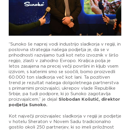
“Sunoko še naprej vodi industrijo sladkorja v regiji, in
poslovna strategija našega podjetja je, da se v
prihodnosti razvijamo tudi kot neto izvoznik v širšo
regijo, zlasti v zahodno Evropo. Kraljica polja je
letos zasajena na precej večji površini in kljub vsem
izzivom, s katerimi smo se soočili, bomo proizvedli
60.000 ton sladkorja več kot lani. Ta pozitiven
trend je rezultat našega dolgoletnega partnerstva
s primarnimi proizvajalci, ukrepov vlade Republike
Srbije, pa tudi podpore, ki jo Sunoko zagotavlja
proizvajalcem,” je dejal
Slobodan Košutić, direktor
podjetja Sunoko.
Kot največji proizvajalec sladkorja v regiji je podjetje
v hotelu Sheraton v Novem Sadu tradicionalno
gostilo okoli 250 partnerjev, ki so imeli priložnost