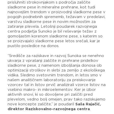
prisluhniti strokovnjakom s področja zaščite
sladkorne pese in mineralne prehrane, kot tudi
najnovejšim trendom v proizvodnji sladkorne pese v
pogojih podnebnih sprememb, težavam v predelavi,
varstvu sladkorne pese in novim možnostim za
zatiranje plevela. Letošnji poudarek razvojnega
centra podjetja Sunoko je bil reševanje težav z
gomoljastim korenom sladkorne pese, s katerim so
se proizvajalci sladkorne pese letos srečali, kar je
pustilo posledice na donos.
“Središče za raziskave in razvoj Sunoka se nenehno
ukvarja z vprašanji zaščite in prehrane pridelkov
sladkorne pese, z namenom izboljšanja donosa ob
optimizaciji stroškov in skrbi za zemljo z ekološkega
vidika. Sledimo svetovnim trendom, in letos smo v
našem analitičnem laboratoriju za preiskovanje
vzorcev tal in listov prvič analizirali vzorce listov na
vsebino makro- in mikroelementov. Ker je izbor
aktivnih snovi, ki so dovoljene pri zaščiti pred
plevelom, vedno bolj omejen, prav tako raziskujemo
nove koncepte zaščite,” je poudaril
Saša Rajačić,
direktor Raziskovalno-razvojnega centra
.