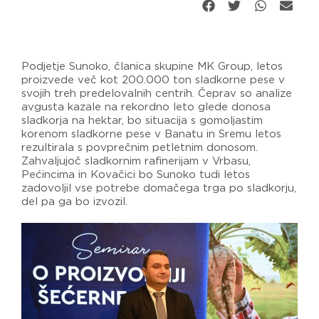
Podjetje Sunoko, članica skupine MK Group, letos
proizvede več kot 200.000 ton sladkorne pese v
svojih treh predelovalnih centrih. Čeprav so analize
avgusta kazale na rekordno leto glede donosa
sladkorja na hektar, bo situacija s gomoljastim
korenom sladkorne pese v Banatu in Sremu letos
rezultirala s povprečnim petletnim donosom.
Zahvaljujoč sladkornim rafinerijam v Vrbasu,
Pećincima in Kovačici bo Sunoko tudi letos
zadovoljil vse potrebe domačega trga po sladkorju,
del pa ga bo izvozil.