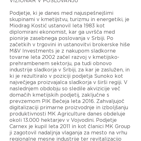
VIZIONAR V POSLOVANJU
Podjetje, ki je danes med najuspešnejšimi
skupinami v kmetijstvu, turizmu in energetiki, je
Miodrag Kostić ustanovil leta 1983 kot
diplomirani ekonomist, kar ga uvršča med
pionirje zasebnega poslovanja v Srbiji. Po
začetkih v trgovini in ustanovitvi brokerske hiše
M&V Investments je z nakupom sladkorne
tovarne leta 2002 začel razvoj v kmetijsko-
prehrambenem sektorju, pa tudi obnovo
industrije sladkorja v Srbiji, za kar je zaslužen, in
ki je rezultiralo v poziciji podjetja Sunoko kot
največjega proizvajalca sladkorja v širši regiji. V
naslednjem obdobju so sledile akvizicije več
domačih kmetijskih podjetij, zaključne s
prevzemom PIK Bečeja leta 2016. Zahvaljujoč
digitalizaciji primarne proizvodnje in izboljšanju
produktivnosti MK Agriculture danes obdeluje
okoli 13.000 hektarjev v Vojvodini. Podjetje
Carnex je kupil leta 2011 in kot članici MK Group
ji zagotovil nadaljnja vlaganja za mesto na vrhu
regionalne mesne industrije ter revitalizacijo