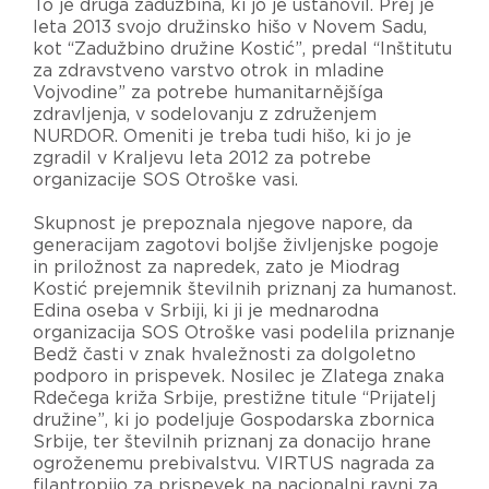
To je druga zadužbina, ki jo je ustanovil. Prej je
leta 2013 svojo družinsko hišo v Novem Sadu,
kot “Zadužbino družine Kostić”, predal “Inštitutu
za zdravstveno varstvo otrok in mladine
Vojvodine” za potrebe humanitarnějšíga
zdravljenja, v sodelovanju z združenjem
NURDOR. Omeniti je treba tudi hišo, ki jo je
zgradil v Kraljevu leta 2012 za potrebe
organizacije SOS Otroške vasi.
Skupnost je prepoznala njegove napore, da
generacijam zagotovi boljše življenjske pogoje
in priložnost za napredek, zato je Miodrag
Kostić prejemnik številnih priznanj za humanost.
Edina oseba v Srbiji, ki ji je mednarodna
organizacija SOS Otroške vasi podelila priznanje
Bedž časti v znak hvaležnosti za dolgoletno
podporo in prispevek. Nosilec je Zlatega znaka
Rdečega križa Srbije, prestižne titule “Prijatelj
družine”, ki jo podeljuje Gospodarska zbornica
Srbije, ter številnih priznanj za donacijo hrane
ogroženemu prebivalstvu. VIRTUS nagrada za
filantropijo za prispevek na nacionalni ravni za