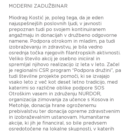
MODERNI ZADUŽBINAR
Miodrag Kostić je, poleg tega, da je eden
najuspešnejših poslovnih ljudi, v javnosti
prepoznan tudi po svojem kontinuiranem
angažmaju in donacijah v družbeno odgovorne
namene. Podpora otrokom in mladim, pa tudi
izobraževanju in zdravstvu, je bila vedno
osrednja točka njegovih filantropskih aktivnosti.
Veliko število akcij je osebno iniciiral in
spremljal njihovo realizacijo iz leta v leto. Začel
je regionalni CSR program “Podpora družini”, pa
tudi številne projekte pomoči, ki se izvajajo
vsako leto z več kot deset letno tradicijo, med
katerimi so različne oblike podpore SOS
Otroškim vasem in združenju NURDOR,
organizacija zimovanja za učence s Kosova in
Metohije, donacija hrane ogroženemu
prebivalstvu ter donacija opreme zdravstvenim
in izobraževalnim ustanovam. Humanitarne
akcije, ki jih je financiral, so bile predvsem
osredotočene na lokalne skupnosti, v katerih