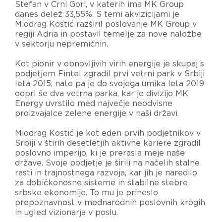
Stefan v Črni Gori, v katerih ima MK Group
danes delež 33,55%. S temi akvizicijami je
Miodrag Kostić razširil poslovanje MK Group v
regiji Adria in postavil temelje za nove naložbe
v sektorju nepremičnin.
Kot pionir v obnovljivih virih energije je skupaj s
podjetjem Fintel zgradil prvi vetrni park v Srbiji
leta 2015, nato pa je do svojega umika leta 2019
odprl še dva vetrna parka, kar je divizijo MK
Energy uvrstilo med največje neodvisne
proizvajalce zelene energije v naši državi.
Miodrag Kostić je kot eden prvih podjetnikov v
Srbiji v štirih desetletjih aktivne kariere zgradil
poslovno imperijo, ki je prerasla meje naše
države. Svoje podjetje je širili na načelih stalne
rasti in trajnostnega razvoja, kar jih je naredilo
za dobičkonosne sisteme in stabilne stebre
srbske ekonomije. To mu je prineslo
prepoznavnost v mednarodnih poslovnih krogih
in ugled vizionarja v poslu.