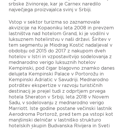
srbske živinoreje, kar je Carnex naredilo
največjega proizvajalca svinj v Srbiji.
Vstop v sektor turizma so zaznamovale
akvizicije na Kopaoniku leta 2008 in prevzem
lastništva nad hotelom Grand, ki je vodilni v
luksuznem hotelirstvu v naši državi. Širitev v
tem segmentu je Miodrag Kostić nadaljeval v
obdobju od 2015 do 2017 z nakupom dveh
hotelov v Istri in vzpostavitvijo sodelovanja z
mednarodno verigo luksuznih hotelov
Kempinski, pod čigar blagovno znamko danes
delujeta Kempinski Palace v Portorožu in
Kempinski Adriatic v Savudriji. Mednarodno
potrditev ekspertize v razvoju turističnih
destinacij je prejel tudi z odprtjem prvega
hotela Sheraton v Srbiji, leta 2018 v Novem
Sadu, v sodelovanju z mednarodno verigo
Marriott. Iste godine postane večinski lastnik
Aerodroma Portorož, pred tem pa vstopi kot
manjšinski delničar v lastniško strukturo
hotelskih skupin Budvanska Rivijera in Sveti