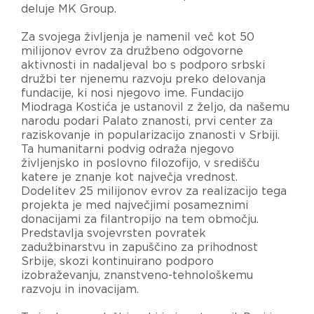
deluje MK Group.
Za svojega življenja je namenil več kot 50
milijonov evrov za družbeno odgovorne
aktivnosti in nadaljeval bo s podporo srbski
družbi ter njenemu razvoju preko delovanja
fundacije, ki nosi njegovo ime. Fundacijo
Miodraga Kostića je ustanovil z željo, da našemu
narodu podari Palato znanosti, prvi center za
raziskovanje in popularizacijo znanosti v Srbiji.
Ta humanitarni podvig odraža njegovo
življenjsko in poslovno filozofijo, v središču
katere je znanje kot največja vrednost.
Dodelitev 25 milijonov evrov za realizacijo tega
projekta je med največjimi posameznimi
donacijami za filantropijo na tem območju.
Predstavlja svojevrsten povratek
zadužbinarstvu in zapuščino za prihodnost
Srbije, skozi kontinuirano podporo
izobraževanju, znanstveno-tehnološkemu
razvoju in inovacijam.