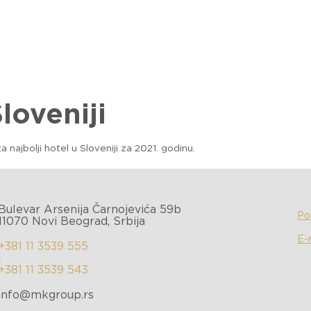
OMPANIJI
PORTFOLIO
ESG
KARIJERA
VESTI
K
loveniji
najbolji hotel u Sloveniji za 2021. godinu.
Bulevar Arsenija Čarnojevića 59b
Pol
11070 Novi Beograd, Srbija
E-
+381 11 3539 555
|
+381 11 3539 543
info@mkgroup.rs