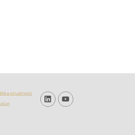
SR
ONTAKT
itika privatnosti
račun