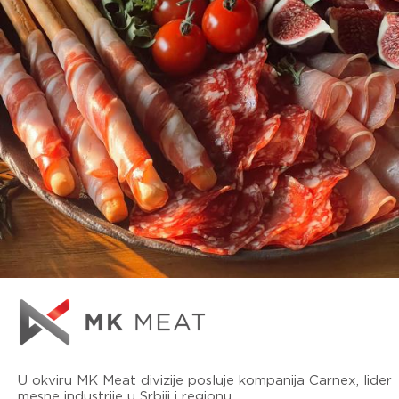
U okviru MK Meat divizije posluje kompanija Carnex, lider
mesne industrije u Srbiji i regionu.