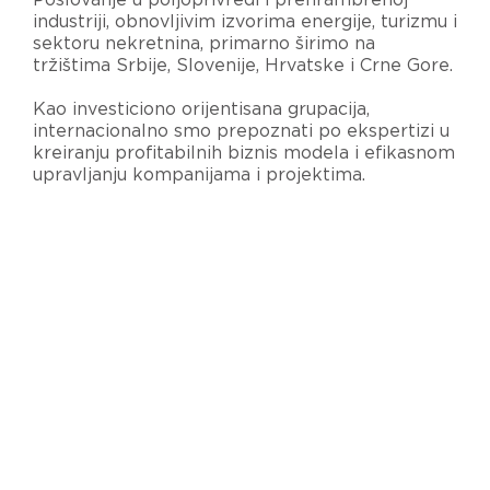
industriji, obnovljivim izvorima energije, turizmu i
sektoru nekretnina, primarno širimo na
tržištima Srbije, Slovenije, Hrvatske i Crne Gore.
Kao investiciono orijentisana grupacija,
internacionalno smo prepoznati po ekspertizi u
kreiranju profitabilnih biznis modela i efikasnom
upravljanju kompanijama i projektima.
SAZNAJTE VIŠE
MK AGRICULTURE
MK SUGAR