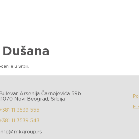
OMPANIJI
PORTFOLIO
ESG
KARIJERA
VESTI
K
a Dušana
nije u Srbiji.
Bulevar Arsenija Čarnojevića 59b
Pol
11070 Novi Beograd, Srbija
E-
+381 11 3539 555
|
+381 11 3539 543
info@mkgroup.rs