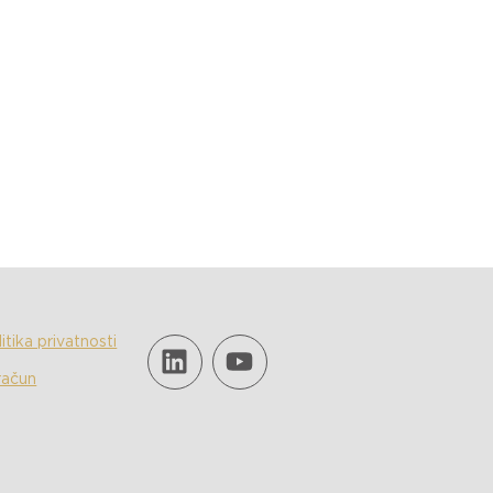
SR
ONTAKT
itika privatnosti
račun