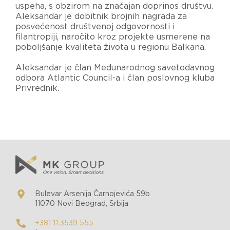
uspeha, s obzirom na značajan doprinos društvu.
Aleksandar je dobitnik brojnih nagrada za
posvećenost društvenoj odgovornosti i
filantropiji, naročito kroz projekte usmerene na
poboljšanje kvaliteta života u regionu Balkana.
Aleksandar je član Međunarodnog savetodavnog
odbora Atlantic Council-a i član poslovnog kluba
Privrednik.
Bulevar Arsenija Čarnojevića 59b
11070 Novi Beograd, Srbija
+381 11 3539 555