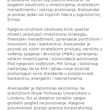
bogatim iskustvom u investicijama, strateškom
menadžmentu i razvoju poslovanja, Aleksandar
je postao jedan od ključnih lidera u jugoistočnoj
Evropi.
Njegova stručnost obuhvata širok spektar
oblasti, uključujući investicionu strategiju,
finansijski menadžment, upravljanje portfoliom i
imovinom, kao i bankarstvo. Aleksandar je
poznat po svom strateškom pristupu, naročito u
vođenju spajanja i akvizicija (M&A), upravljanju
velikim investicijama i konsolidaciji poslovanja.
Pod njegovim vođstvom, MK Group i AikGroup
nastavljaju da se šire i jačaju svoje pozicije,
postavljajući nove standarde u poljoprivredi,
bankarstvu, energetici i nekretninama.
Aleksandar je diplomirao ekonomiju na
prestižnom Royal Holloway Univerzitetu u
Londonu, što je dodatno osnažilo njegov
globalni pogled na poslovanje. Njegova
posvećenost prelazi granice korporativnog