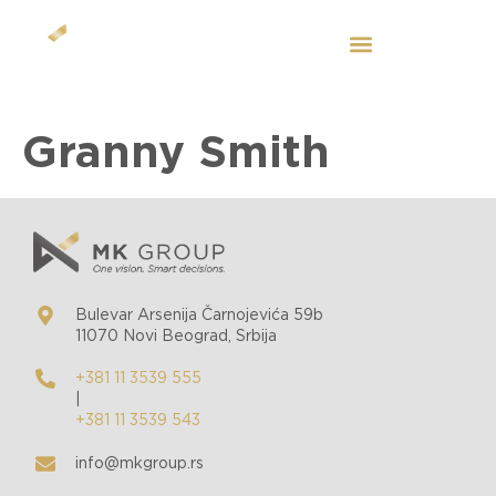
SR
Granny Smith
Bulevar Arsenija Čarnojevića 59b
11070 Novi Beograd, Srbija
+381 11 3539 555
|
+381 11 3539 543
info@mkgroup.rs