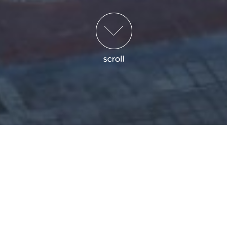
PALATA NAUKE
Srbija dobija prvi
centar za istraživanje