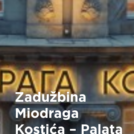
Zadužbina
Miodraga
Kostića – Palata