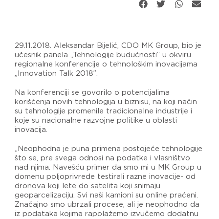
29.11.2018. Aleksandar Bijelić, CDO MK Group, bio je
učesnik panela „Tehnologije budućnosti” u okviru
regionalne konferencije o tehnološkim inovacijama
„Innovation Talk 2018”.
Na konferenciji se govorilo o potencijalima
korišćenja novih tehnologija u biznisu, na koji način
su tehnologije promenile tradicionalne industrije i
koje su nacionalne razvojne politike u oblasti
inovacija.
„Neophodna je puna primena postojeće tehnologije
što se, pre svega odnosi na podatke i vlasništvo
nad njima. Navešću primer da smo mi u MK Group u
domenu poljoprivrede testirali razne inovacije- od
dronova koji lete do satelita koji snimaju
geoparcelizaciju. Svi naši kamioni su online praćeni.
Značajno smo ubrzali procese, ali je neophodno da
iz podataka kojima rapolažemo izvučemo dodatnu