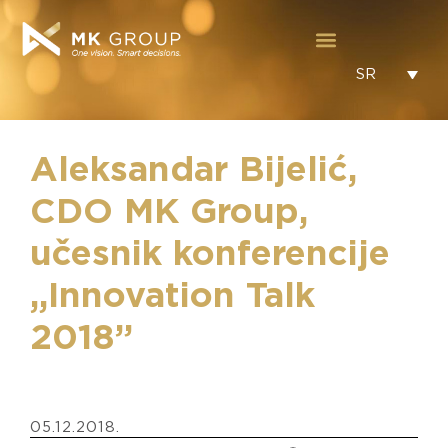
SR
Aleksandar Bijelić,
CDO MK Group,
učesnik konferencije
„Innovation Talk
2018”
05.12.2018.