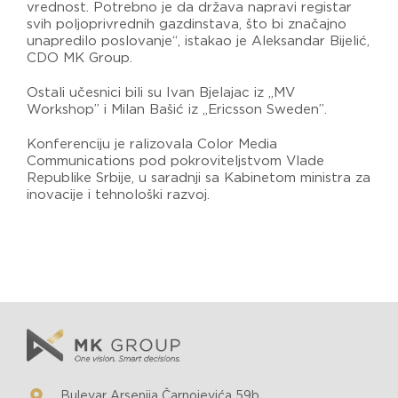
vrednost. Potrebno je da država napravi registar
svih poljoprivrednih gazdinstava, što bi značajno
unapredilo poslovanje“, istakao je Aleksandar Bijelić,
CDO MK Group.
Ostali učesnici bili su Ivan Bjelajac iz „MV
Workshop” i Milan Bašić iz „Ericsson Sweden”.
Konferenciju je ralizovala Color Media
Communications pod pokroviteljstvom Vlade
Republike Srbije, u saradnji sa Kabinetom ministra za
inovacije i tehnološki razvoj.
Bulevar Arsenija Čarnojevića 59b