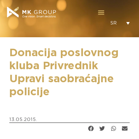
SR
Donacija poslovnog
kluba Privrednik
Upravi saobraćajne
policije
13.05.2015.