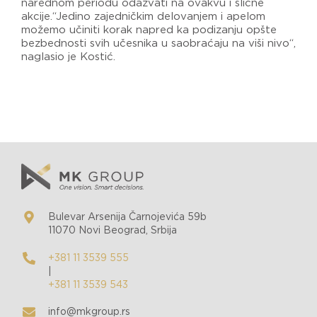
narednom periodu odazvati na ovakvu i slične
akcije.“Jedino zajedničkim delovanjem i apelom
možemo učiniti korak napred ka podizanju opšte
bezbednosti svih učesnika u saobraćaju na viši nivo“,
naglasio je Kostić.
Bulevar Arsenija Čarnojevića 59b
11070 Novi Beograd, Srbija
+381 11 3539 555
|
+381 11 3539 543
info@mkgroup.rs