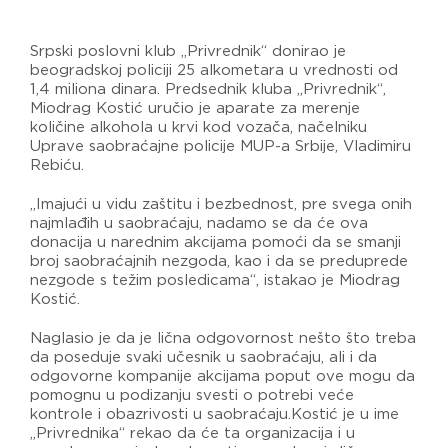
Srpski poslovni klub „Privrednik“ donirao je
beogradskoj policiji 25 alkometara u vrednosti od
1,4 miliona dinara. Predsednik kluba „Privrednik“,
Miodrag Kostić uručio je aparate za merenje
količine alkohola u krvi kod vozača, načelniku
Uprave saobraćajne policije MUP-a Srbije, Vladimiru
Rebiću.
„Imajući u vidu zaštitu i bezbednost, pre svega onih
najmlađih u saobraćaju, nadamo se da će ova
donacija u narednim akcijama pomoći da se smanji
broj saobraćajnih nezgoda, kao i da se preduprede
nezgode s težim posledicama“, istakao je Miodrag
Kostić.
Naglasio je da je lična odgovornost nešto što treba
da poseduje svaki učesnik u saobraćaju, ali i da
odgovorne kompanije akcijama poput ove mogu da
pomognu u podizanju svesti o potrebi veće
kontrole i obazrivosti u saobraćaju.Kostić je u ime
„Privrednika“ rekao da će ta organizacija i u