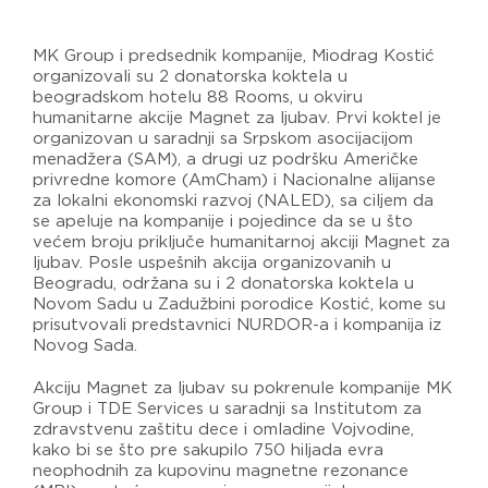
MK Group i predsednik kompanije, Miodrag Kostić
organizovali su 2 donatorska koktela u
beogradskom hotelu 88 Rooms, u okviru
humanitarne akcije Magnet za ljubav. Prvi koktel je
organizovan u saradnji sa Srpskom asocijacijom
menadžera (SAM), a drugi uz podršku Američke
privredne komore (AmCham) i Nacionalne alijanse
za lokalni ekonomski razvoj (NALED), sa ciljem da
se apeluje na kompanije i pojedince da se u što
većem broju priključe humanitarnoj akciji Magnet za
ljubav. Posle uspešnih akcija organizovanih u
Beogradu, održana su i 2 donatorska koktela u
Novom Sadu u Zadužbini porodice Kostić, kome su
prisutvovali predstavnici NURDOR-a i kompanija iz
Novog Sada.
Akciju Magnet za ljubav su pokrenule kompanije MK
Group i TDE Services u saradnji sa Institutom za
zdravstvenu zaštitu dece i omladine Vojvodine,
kako bi se što pre sakupilo 750 hiljada evra
neophodnih za kupovinu magnetne rezonance