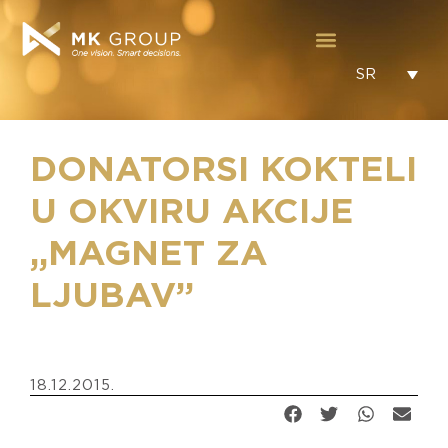
SR
DONATORSI KOKTELI
U OKVIRU AKCIJE
„MAGNET ZA
LJUBAV”
18.12.2015.