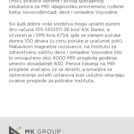
(MRI), prateće opreme i prvog specijalnog
inkubatora za MRI dijagnostiku prevremeno rođenih
beba, novorođenčadi, dece i omladine Vojvodine.
Svi ljudi dobre volje sredstva mogu uplatiti putem
žiro računa 105-5555511-36 kod AIK Banke, a
otvoren je i SMS broj 6754, gde se slanjem poruke
donira 100 dinara (u cenu poruke je uračunat pdv).
Nabavkom magnetne rezonance, na Institutu za
zdravstvenu zaštitu dece i omladine Vojvodine bilo
bi omogućeno oko 4000 MRI pregleda godišnje,
umesto dosadašnjih 830. Period čekanja na MRI
preglede značajno će se skratiti, a ismanjiće se
opterećenje ostalih ustanova koje uslužno obavljaju
ovakve preglede za potrebe Instituta.