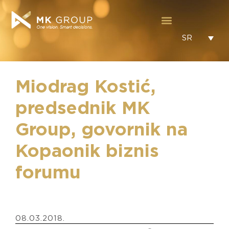
SR
Miodrag Kostić,
predsednik MK
Group, govornik na
Kopaonik biznis
forumu
08.03.2018.