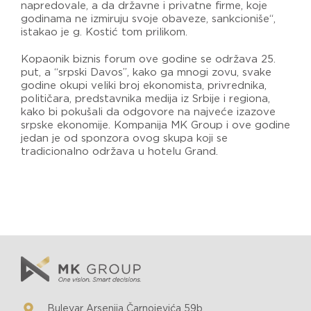
napredovale, a da državne i privatne firme, koje
godinama ne izmiruju svoje obaveze, sankcioniše“,
istakao je g. Kostić tom prilikom.
Kopaonik biznis forum ove godine se održava 25.
put, a “srpski Davos”, kako ga mnogi zovu, svake
godine okupi veliki broj ekonomista, privrednika,
političara, predstavnika medija iz Srbije i regiona,
kako bi pokušali da odgovore na najveće izazove
srpske ekonomije.​ Kompanija MK Group i ove godine
jedan je od sponzora ovog skupa koji se
tradicionalno održava u hotelu Grand.
Bulevar Arsenija Čarnojevića 59b