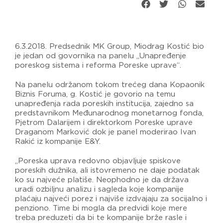
6.3.2018. Predsednik MK Group, Miodrag Kostić bio
je jedan od govornika na panelu „Unapređenje
poreskog sistema i reforma Poreske uprave“.
Na panelu održanom tokom trećeg dana Kopaonik
Biznis Foruma, g. Kostić je govorio na temu
unapređenja rada poreskih institucija, zajedno sa
predstavnikom Međunarodnog monetarnog fonda,
Pjetrom Dalarijem i direktorkom Poreske uprave
Draganom Marković dok je panel moderirao Ivan
Rakić iz kompanije E&Y.
„Poreska uprava redovno objavljuje spiskove
poreskih dužnika, ali istovremeno ne daje podatak
ko su najveće platiše. Neophodno je da država
uradi ozbiljnu analizu i sagleda koje kompanije
plaćaju najveći porez i najviše izdvajaju za socijalno i
penziono. Time bi mogla da predvidi koje mere
treba preduzeti da bi te kompanije brže rasle i