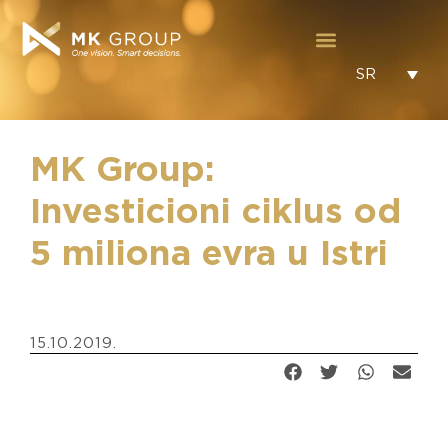
SR
MK Group:
Investicioni ciklus od
5 miliona evra u Istri
15.10.2019.