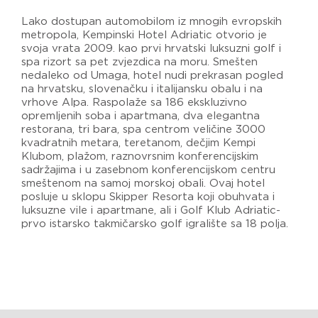
Lako dostupan automobilom iz mnogih evropskih
metropola, Kempinski Hotel Adriatic otvorio je
svoja vrata 2009. kao prvi hrvatski luksuzni golf i
spa rizort sa pet zvjezdica na moru. Smešten
nedaleko od Umaga, hotel nudi prekrasan pogled
na hrvatsku, slovenačku i italijansku obalu i na
vrhove Alpa. Raspolaže sa 186 ekskluzivno
opremljenih soba i apartmana, dva elegantna
restorana, tri bara, spa centrom veličine 3000
kvadratnih metara, teretanom, dečjim Kempi
Klubom, plažom, raznovrsnim konferencijskim
sadržajima i u zasebnom konferencijskom centru
smeštenom na samoj morskoj obali. Ovaj hotel
posluje u sklopu Skipper Resorta koji obuhvata i
luksuzne vile i apartmane, ali i Golf Klub Adriatic-
prvo istarsko takmičarsko golf igralište sa 18 polja.