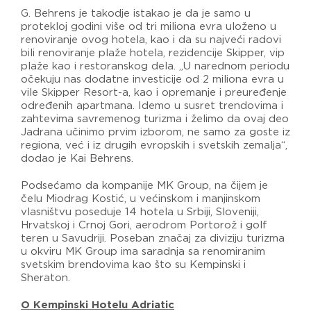
G. Behrens je takodje istakao je da je samo u
protekloj godini više od tri miliona evra uloženo u
renoviranje ovog hotela, kao i da su najveći radovi
bili renoviranje plaže hotela, rezidencije Skipper, vip
plaže kao i restoranskog dela. „U narednom periodu
očekuju nas dodatne investicije od 2 miliona evra u
vile Skipper Resort-a, kao i opremanje i preuređenje
određenih apartmana. Idemo u susret trendovima i
zahtevima savremenog turizma i želimo da ovaj deo
Jadrana učinimo prvim izborom, ne samo za goste iz
regiona, već i iz drugih evropskih i svetskih zemalja“,
dodao je Kai Behrens.
Podsećamo da kompanije MK Group, na čijem je
čelu Miodrag Kostić, u većinskom i manjinskom
vlasništvu poseduje 14 hotela u Srbiji, Sloveniji,
Hrvatskoj i Crnoj Gori, aerodrom Portorož i golf
teren u Savudriji. Poseban značaj za diviziju turizma
u okviru MK Group ima saradnja sa renomiranim
svetskim brendovima kao što su Kempinski i
Sheraton.
O Kempinski Hotelu Adriatic