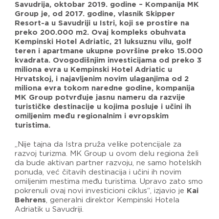
Savudrija, oktobar 2019. godine – Kompanija MK
Group je, od 2017. godine, vlasnik Skipper
Resort-a u Savudriji u Istri, koji se prostire na
preko 200.000 m2. Ovaj kompleks obuhvata
Kempinski Hotel Adriatic, 21 luksuznu vilu, golf
teren i apartmane ukupne površine preko 15.000
kvadrata. Ovogodišnjim investicijama od preko 3
miliona evra u Kempinski Hotel Adriatic u
Hrvatskoj, i najavljenim novim ulaganjima od 2
miliona evra tokom naredne godine, kompanija
MK Group potvrđuje jasnu nameru da razvije
turističke destinacije u kojima posluje i učini ih
omiljenim među regionalnim i evropskim
turistima.
„Nije tajna da Istra pruža velike potencijale za
razvoj turizma. MK Group u ovom delu regiona želi
da bude aktivan partner razvoju, ne samo hotelskih
ponuda, već čitavih destinacija i učini ih novim
omiljenim mestima među turistima. Upravo zato smo
pokrenuli ovaj novi investicioni ciklus“, izjavio je
Kai
Behrens
, generalni direktor Kempinski Hotela
Adriatik u Savudriji.