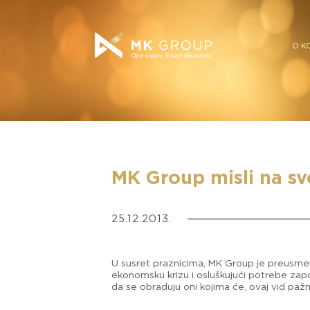
O K
MK Group misli na sv
25.12.2013.
U susret praznicima, MK Group je preusmer
ekonomsku krizu i osluškujući potrebe zap
da se obraduju oni kojima će, ovaj vid pažnj