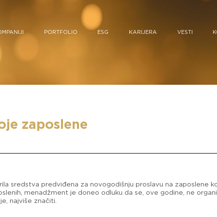
OMPANIJI
PORTFOLIO
ESG
KARIJERA
VESTI
K
oje zaposlene
ila sredstva predviđena za novogodišnju proslavu na zaposlene koji
oslenih, menadžment je doneo odluku da se, ove godine, ne organi
e, najviše značiti.