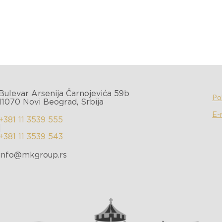
Bulevar Arsenija Čarnojevića 59b
Pol
11070 Novi Beograd, Srbija
E-
+381 11 3539 555
|
+381 11 3539 543
info@mkgroup.rs