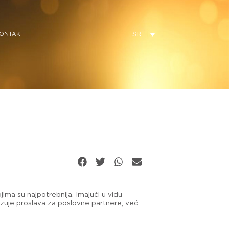
SR
ONTAKT
ma su najpotrebnija. Imajući u vidu
zuje proslava za poslovne partnere, već