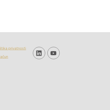
itika privatnosti
račun