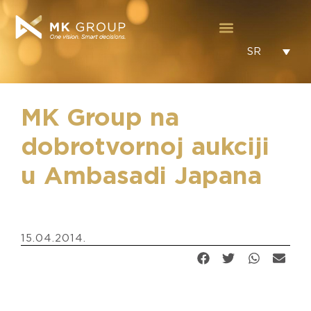
SR
MK Group na
dobrotvornoj aukciji
u Ambasadi Japana
15.04.2014.