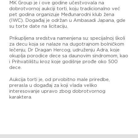
MK Group je i ove godine učestvovala na
dobrotvornoj aukciji torti, koju tradicionalno već
pet godina organizuje Međunarodni klub žena
(IWC). Događaj je održan u Ambasadi Japana, gde
su torte date na licitaciju.
Prikupljena sredstva namenjena su: specijalnoj školi
za decu koja se nalaze na dugotrajnom bolničkom
lečenju, Dr Dragan Hercog, udruženju Adra, koje
okuplja porodice dece sa daunovim sindromom, kao
i Prihvatilištu kroz koje godišnje prođe oko 500
dece.
Aukcija torti je, od prvobitno male priredbe,
prerasla u događaj za koji vlada veliko
interesovanje upravo zbog dobrotvornog
karaktera.