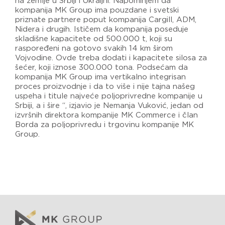
ha zemlje u Srbiji i Ukraijni. Napominjem da
kompanija MK Group ima pouzdane i svetski
priznate partnere poput kompanija Cargill, ADM,
Nidera i drugih. Ističem da kompanija poseduje
skladišne kapacitete od 500.000 t, koji su
raspoređeni na gotovo svakih 14 km širom
Vojvodine. Ovde treba dodati i kapacitete silosa za
šećer, koji iznose 300.000 tona. Podsećam da
kompanija MK Group ima vertikalno integrisan
proces proizvodnje i da to više i nije tajna našeg
uspeha i titule najveće poljoprivredne kompanije u
Srbiji, a i šire “, izjavio je Nemanja Vuković, jedan od
izvršnih direktora kompanije MK Commerce i član
Borda za poljoprivredu i trgovinu kompanije MK
Group.