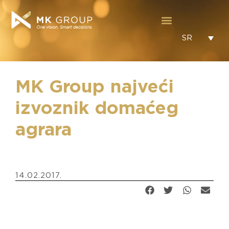
SR
MK Group najveći
izvoznik domaćeg
agrara
14.02.2017.