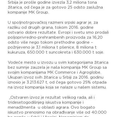
Srbija je prošle godine izvezla 3,2 miliona tona
žitarica, od čega je za gotovo 25 odsto zaslužna
kompanije MK Group.
U spoljnotrgovačkoj razmeni srpski agrar je, za
razliku od drugih grana, tokom 2016. godine
ostvario dobre rezultate. Evropi i svetu smo prodali
poljoprivredno-prehrambenih proizvoda za 16,20
odsto više nego tokom prethodne godine –
požnjeveno je 3,1 miliona t pšenice, 8 miliona t
kukuruza, 650.000 t suncokreta i 630.000 t soje.
Vodeće mesto u izvozu u svim kategorijama žitarica
bez sumnje zauzela je naša kompanija MK Group sa
svojim kompanijama MK Commerce i Agroglobe.
Ukupan izvoz svih žitarica u Srbiji za 2016. godinu
iznosio je 3.213.627 t, od čega gotovo 25% otpada
na izvoz kompanija koja se nalaze u našem sistemu.
„Ostvaren izvoz je rezultat velikog rada, ali i
tridesetogodišnjeg iskustva kompanije i
menadžmenta u oblasti agrara. Ovo bogato
iskustvo prenosimo na obrađivanje više od 40.000