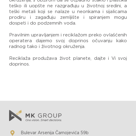
okruženja, s obzirom da se otpadno staklo i plastika
teško ili uopšte ne razgrađuju u životnoj sredini, a
teški metali koji se nalaze u neonkama i sijalicama
prodiru i zagađuju zemljište i spiranjem mogu
dospeti i do podzemnih voda.
Pravilnim upravljanjem i reciklažom preko ovlašćenih
operatera dajemo svoj doprinos očuvanju kako
radnog tako i životnog okruženja.
Reciklaža produžava život planete, dajte i Vi svoj
doprinos.
Bulevar Arsenija Čarnojevića 59b