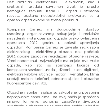
Bez različitih elektronskih i električnih, kao i
svetlosnih uređaja savremen život je prosto
nemoguće zamisliti. Kada EE otpad i otpadna
rasveta postanu neupotrebljivi pretvaraju se u
opasan otpad okome se treba pobrinuti.
Kompanija Carnex ima dugogodišnje iskustvo
uspešnog organizovanog sakupljanja i reciklaže
navedenih vrsta opasnog otpada preko ovlašćenih
operatera. 2012. godinu u oblasti upravljanja
otpadom Kompanija Carnex je završila reciklažom
elektronskog i električnog otpada, dok početak
2013. godine započinje reciklažom otpadne rasvete.
Vredi napomenuti najznačajnije materijale ove vrste
otpada, kao što su štampači, kućišta od
kompjutera,rashladni uređaji, džepni i stoni digitroni,
električni kablovi, utičnice, motori i ventilatori, klima
uređaji, mobilni telefoni, odnosno sijalice i otpadne
fluorescentne cevi, itd.
Otpadne neonke i sijalice su sakupljene u posebnim
nepropusnim sanducima i na ovaj način je sprečeno
njihovo lomljenje, odnosno zagađenje životnog