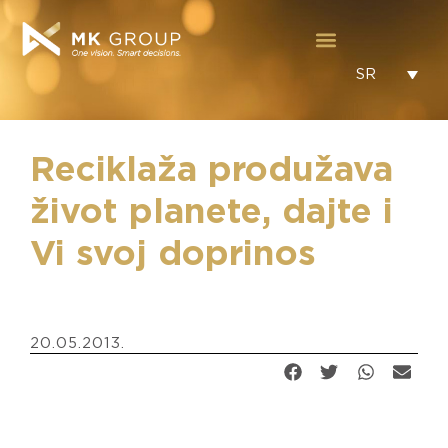
SR
Reciklaža produžava
život planete, dajte i
Vi svoj doprinos
20.05.2013.