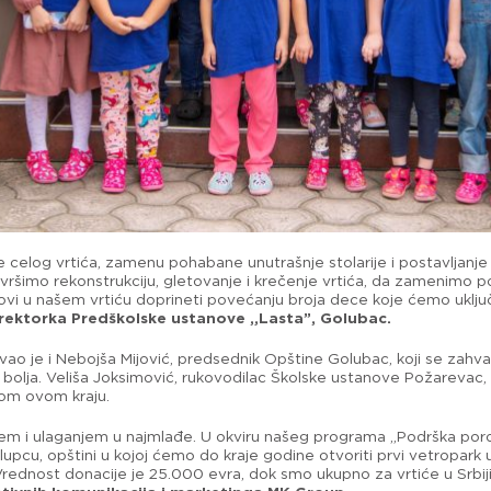
e celog vrtića, zamenu pohabane unutrašnje stolarije i postavljanje 
šimo rekonstrukciju, gletovanje i krečenje vrtića, da zamenimo p
lovi u našem vrtiću doprineti povećanju broja dece koje ćemo uključ
irektorka Predškolske ustanove „Lasta”, Golubac.
vao je i Nebojša Mijović, predsednik Opštine Golubac, koji se zahva
i bolja. Veliša Joksimović, rukovodilac Školske ustanove Požarevac,
lom ovom kraju.
em i ulaganjem u najmlađe. U okviru našeg programa „Podrška porod
lupcu, opštini u kojoj ćemo do kraje godine otvoriti prvi vetropark u
rednost donacije je 25.000 evra, dok smo ukupno za vrtiće u Srbiji 