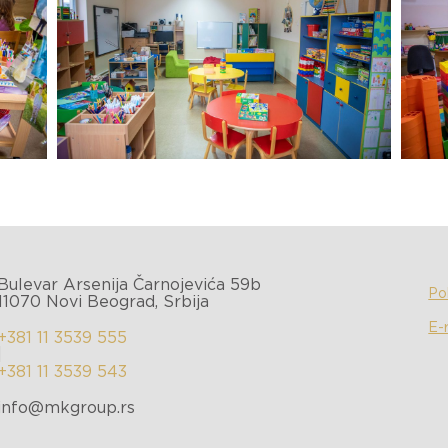
Bulevar Arsenija Čarnojevića 59b
Pol
11070 Novi Beograd, Srbija
E-
+381 11 3539 555
|
+381 11 3539 543
info@mkgroup.rs