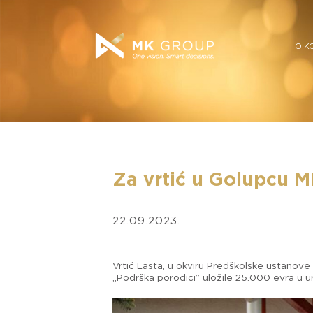
O K
Za vrtić u Golupcu M
22.09.2023.
Vrtić Lasta, u okviru Predškolske ustanove 
„Podrška porodici” uložile 25.000 evra u 