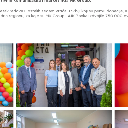
ativnih komunikacija i marketinga MK Group.
k radova u ostalih sedam vrtića u Srbiji koji su primili donacije, a
dria regionu, za koje su MK Group i AIK Banka izdvojile 750.000 ev