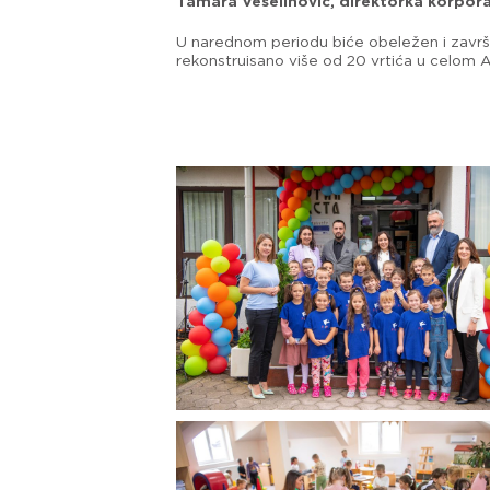
Tamara Veselinović, direktorka korpor
U narednom periodu biće obeležen i završeta
rekonstruisano više od 20 vrtića u celom A