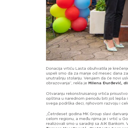
Donacija vrtiću Lasta obuhvatila je krečenj
uspeli smo da za manje od mesec dana zavr
unutrašnju stolariju. Verujem da će novi us
obrazovanja”, rekla je
Milena Đurđević, d
Otvaranju rekonstruisanog vrtića prisustvo
opština u narednom periodu biti još lepša 
svega podrška deci, njihovom razvoju i ce
„Četrdeset godina MK Group slavi darivanj
celom regionu, a među njima je i vrtić u Go
realizovali smo u saradnji sa AIK Bankom. V