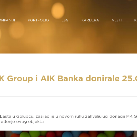
OMPANIJI
PORTFOLIO
ESG
KARIJERA
VESTI
K
K Group i AIK Banka donirale 25
Lasta u Golupcu, zasijao je u novom ruhu zahvaljujući donaciji MK G
uređenje ovog objekta.