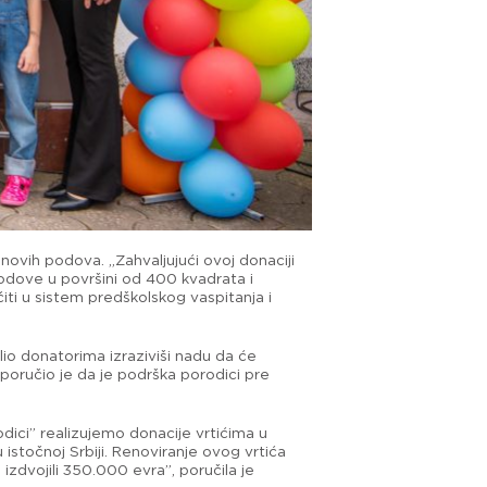
novih podova. „Zahvaljujući ovoj donaciji
odove u površini od 400 kvadrata i
iti u sistem predškolskog vaspitanja i
lio donatorima izraziviši nadu da će
 poručio je da je podrška porodici pre
ici” realizujemo donacije vrtićima u
 istočnoj Srbiji. Renoviranje ovog vrtića
izdvojili 350.000 evra”, poručila je