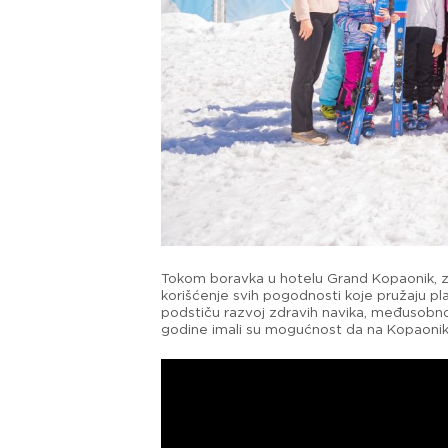
Tokom boravka u hotelu Grand Kopaonik, za
korišćenje svih pogodnosti koje pružaju pla
podstiču razvoj zdravih navika, međusobno 
godine imali su mogućnost da na Kopaoniku 