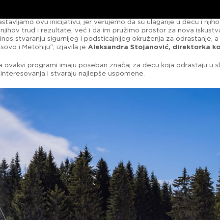
tavljamo ovu inicijativu, jer verujemo da su ulaganje u decu i nji
o njihov trud i rezultate, već i da im pružimo prostor za nova iskust
s stvaranju sigurnijeg i podsticajnijeg okruženja za odrastanje, a
vo i Metohiju“, izjavila je
Aleksandra Stojanović, direktorka k
da ovakvi programi imaju poseban značaj za decu koja odrastaju u sl
 interesovanja i stvaraju najlepše uspomene.