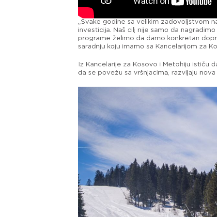
„Svake godine sa velikim zadovoljstvom nas
investicija. Naš cilj nije samo da nagradim
programe želimo da damo konkretan doprino
saradnju koju imamo sa Kancelarijom za Koso
Iz Kancelarije za Kosovo i Metohiju ističu 
da se povežu sa vršnjacima, razvijaju nova