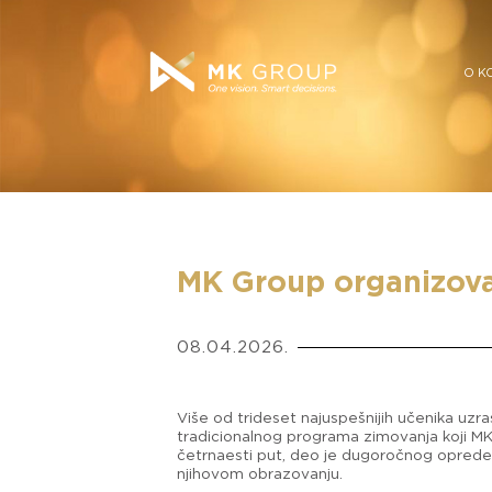
O K
MK Group organizoval
08.04.2026.
Više od trideset najuspešnijih učenika uzra
tradicionalnog programa zimovanja koji MK G
četrnaesti put, deo je dugoročnog opredel
njihovom obrazovanju.