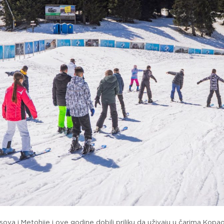
sova i Metohije i ove godine dobili priliku da uživaju u čarima Ko