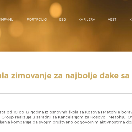
OMPANIJI
PORTFOLIO
ESG
KARIJERA
VESTI
K
a zimovanje za najbolje đake sa 
sta od 10 do 13 godina iz osnovnih škola sa Kosova i Metohije boravi
roup realizuje u saradnji sa Kancelarijom za Kosovo i Metohiju. Ova 
jenja kompanije da svojim društveno odgovornim aktivnostima dopr