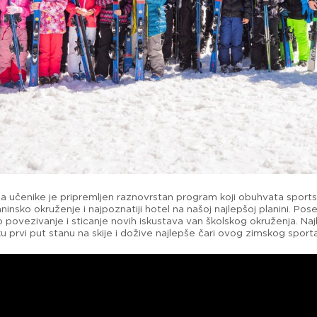
 učenike je pripremljen raznovrstan program koji obuhvata sportsk
ninsko okruženje i najpoznatiji hotel na našoj najlepšoj planini. Pos
povezivanje i sticanje novih iskustava van školskog okruženja. Najb
prvi put stanu na skije i dožive najlepše čari ovog zimskog sporta