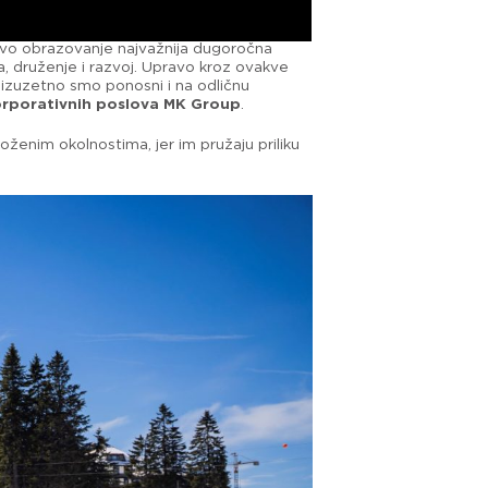
hovo obrazovanje najvažnija dugoročna
va, druženje i razvoj. Upravo kroz ovakve
 izuzetno smo ponosni i na odličnu
orporativnih poslova MK Group
.
oženim okolnostima, jer im pružaju priliku