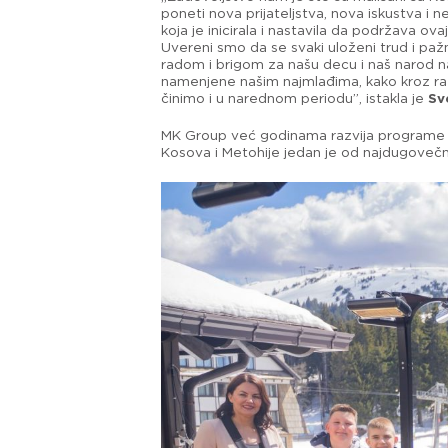
poneti nova prijateljstva, nova iskustva 
koja je inicirala i nastavila da podržava o
Uvereni smo da se svaki uloženi trud i paž
radom i brigom za našu decu i naš narod n
namenjene našim najmlađima, kako kroz razn
činimo i u narednom periodu”, istakla je
Sv
MK Group već godinama razvija programe 
Kosova i Metohije jedan je od najdugovečni