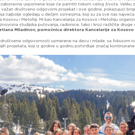
i nezaboravne uspomene koje će pamtiti tokom celog života. Velik
vaj važan društveno odgovorni projekat i ove godine, pokazujući bri
nja najbolje ogledaju u dečjim osmesima, koji su za sve nas najveć
a Kosovu i Metohiji. Mi kao Kancelarija za Kosovo i Metohiju org
ovrsna studijska putovanja, radionice, tako i kroz različite druge
etlana Miladinov, pomoćnica direktora Kancelarije za Kosovo 
društvene odgovornosti usmerene na decu i mlade, sa fokusom na
jih projekata, koji iz godine u godinu potvrđuje značaj kontinuiran