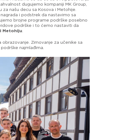
u zahvalnost dugujemo kompaniji MK Group,
gu za našu decu sa Kosova i Metohije.
a nagrada i podstrek da nastavimo sa
anizujemo brojne programe podrške posebno
 vidove podrške i to ćemo nastaviti da
i Metohiju
.
 obrazovanje. Zimovanje za učenike sa
e podrške najmlađima.